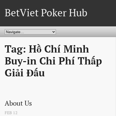
BetViet Poker Hub
Tag: Hồ Chí Minh
Buy-in Chi Phí Thấp
Giải Đấu
About Us
FEB
12